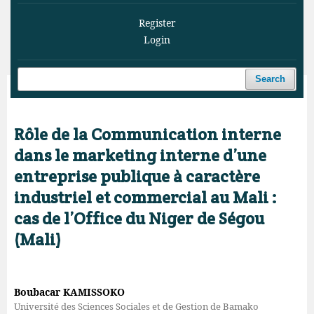
Register
Login
Search
Home
/
Archives
/
Vol. 8 No. 2 (2025)
/
Articles
Rôle de la Communication interne
dans le marketing interne d’une
entreprise publique à caractère
industriel et commercial au Mali :
cas de l’Office du Niger de Ségou
(Mali)
Boubacar KAMISSOKO
Université des Sciences Sociales et de Gestion de Bamako