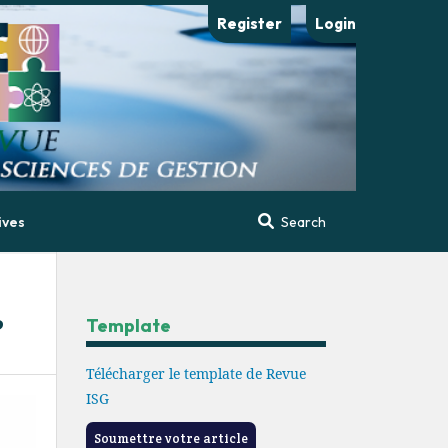
Register
Login
ives
Search
?
Template
Télécharger le template de Revue
ISG
Soumettre votre article