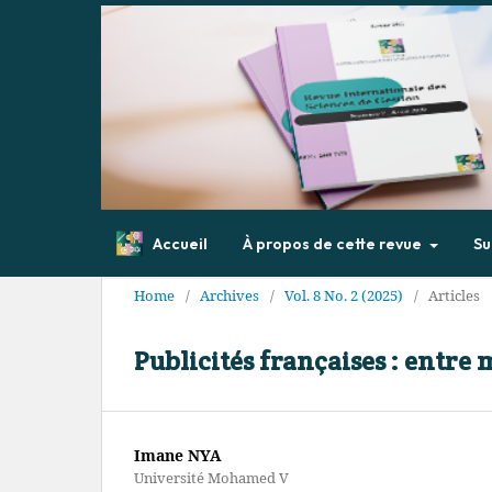
Accueil
À propos de cette revue
Su
Home
/
Archives
/
Vol. 8 No. 2 (2025)
/
Articles
Publicités françaises : entre
Imane NYA
Université Mohamed V