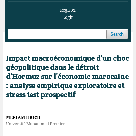
Register
Login
Search
Home
/
Archives
/
Vol. 9 No. 2 (2026)
/
Articles
Impact macroéconomique d’un choc
géopolitique dans le détroit
d’Hormuz sur l’économie marocaine
: analyse empirique exploratoire et
stress test prospectif
MERIAM HRICH
Université Mohammed Premier