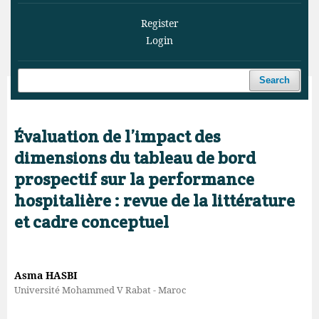
Register
Login
Search
Home
/
Archives
/
Vol. 9 No. 2 (2026)
/
Articles
Évaluation de l’impact des
dimensions du tableau de bord
prospectif sur la performance
hospitalière : revue de la littérature
et cadre conceptuel
Asma HASBI
Université Mohammed V Rabat - Maroc