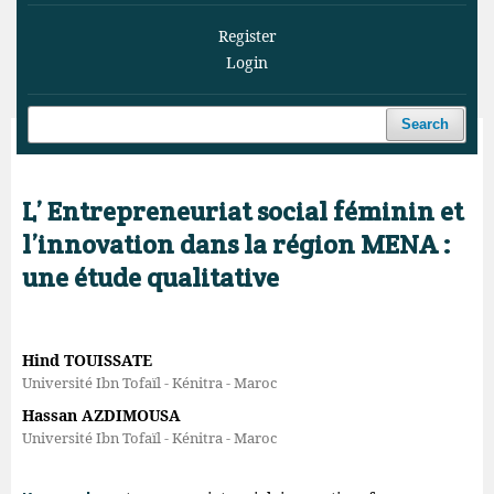
Register
Login
Search
Home
/
Archives
/
Vol. 3 No. 3 (2020)
/
Articles
L’ Entrepreneuriat social féminin et
l’innovation dans la région MENA :
une étude qualitative
Hind TOUISSATE
Université Ibn Tofaïl - Kénitra - Maroc
Hassan AZDIMOUSA
Université Ibn Tofaïl - Kénitra - Maroc