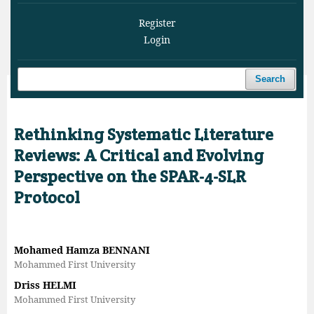
Register
Login
Search
Home
/
Archives
/
Vol. 8 No. 4 (2025)
/
Articles
Rethinking Systematic Literature
Reviews: A Critical and Evolving
Perspective on the SPAR-4-SLR
Protocol
Mohamed Hamza BENNANI
Mohammed First University
Driss HELMI
Mohammed First University